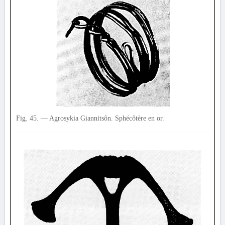
Fig. 45. — Agrosykia Giannitsôn. Sphécôtère en or.