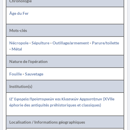
Chronologie
Âge du Fer
Mots-clés
Nécropole
-
Sépulture
-
Outillage/armement
-
Parure/toilette
-
Métal
Nature de l'opération
Fouille
-
Sauvetage
Institution(s)
ΙΖ' Εφορεία Προϊστορικών και Κλασικών Αρχαιοτήτων (XVIIe
éphorie des antiquités préhistoriques et classiques)
Localisation / Informations géographiques