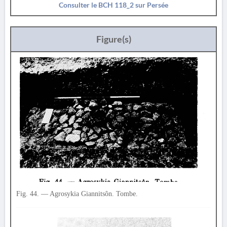
Consulter le BCH 118_2 sur Persée
Figure(s)
Fig. 44. — Agrosykia Giannitsôn. Tombe.