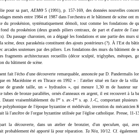
lie pour sa part,
ΑΕΜΘ
5 (1991), p. 157-169, des données nouvelles concern
ondages menés entre 1984 et 1987 dans l'orchestra et le bâtiment de scène ont mi
te du proskénion, systématiquement démoli, tout comme les fondations de quat
fond du proskénion (deux grands piliers centraux, de part et d'autre de l'axe
its). Du passage charonien, on a dégagé les fondations et une partie des murs si
 la scène, deux paraskénia constituent des ajouts postérieurs (?). À l'Est du bât
ec arcades soutenues par des piliers. Les fondations des murs du bâtiment de s
es fragments architecturaux recueillis (décor sculpté, triglyphes, métopes, go
ion du bâtiment de scène.
ment fait l'écho d'une découverte remarquable, annoncée par D. Pandermalis lo
ique en Macédoine et en Thrace en 1992 » : l'atelier situé en face de la vill
ue de grande taille, un « hydraulos », qui mesure 1,30 m de hauteur sur
e tubes de bronze parallèles, ornés d'anneaux en argent, il est recouvert à la b
er
er
f. Datant vraisemblablement du I
s. av.-I
s. ap. J.-C, comportant plusieurs 
e polyphonique de l'époque byzantine et médiévale, invention du mécanicien Kté
ait là l'ancêtre de l'orgue byzantine utilisée par l'église catholique. Presse, 11-1
part la découverte, dans un atelier de bronzier, d'un
speculum
, qui, ave
ait probablement été apporté là pour réparation.
Ta Νέα
, 10/12. Cf. également