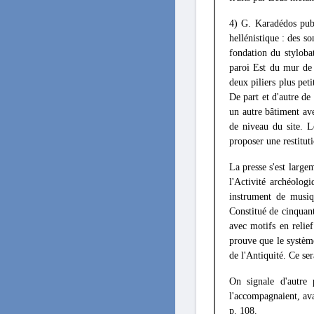
4) G. Karadédos pub
hellénistique : des s
fondation du styloba
paroi Est du mur de 
deux piliers plus pet
De part et d'autre de
un autre bâtiment av
de niveau du site. L
proposer une restitut
La presse s'est large
l'Activité archéolog
instrument de musiq
Constitué de cinquant
avec motifs en relie
prouve que le systèm
de l'Antiquité. Ce ser
On signale d'autre 
l'accompagnaient, av
p. 108.