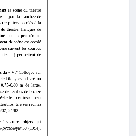
ant la scène du théâtre
s au jour la tranchée de
re piliers accolés à la
 du théâtre, flanqués de
tués sous le proskénion.
iment de scène est accolé
cène suivent les courbes
uttes ...) permettent de
e
rs du « VI
Colloque sur
a de Dionysos a livré un
 0,75-0,80 m de large.
ase de feuilles de bronze
échelles, cet instrument
sibios, tire ses racines
3/02, 21/02.
c les autres objets qui
Αρχαιολογία
50 (1994),