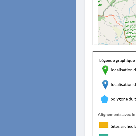
Légende graphique 
localisation d
localisation
polygone du 
Alignements avec le
Sites archéol