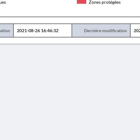
ques
Zones protégées
éation
2021-08-26 16:46:32
Dernière modification
20