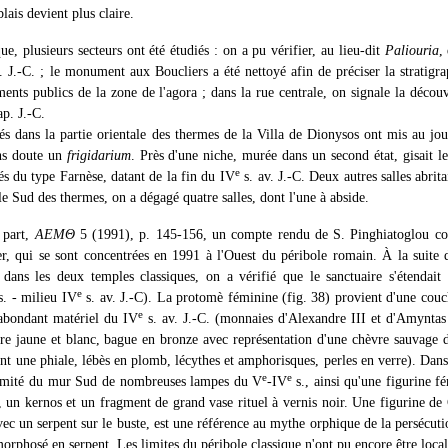
lais devient plus claire.
ue, plusieurs secteurs ont été étudiés : on a pu vérifier, au lieu-dit
Paliouria
,
. J.-C. ; le monument aux Boucliers a été nettoyé afin de préciser la stratigra
ents publics de la zone de l'agora ; dans la rue centrale, on signale la décou
ap. J.-C.
és dans la partie orientale des thermes de la Villa de Dionysos ont mis au jo
ans doute un
frigidarium
. Près d'une niche, murée dans un second état, gisait l
e
és du type Farnèse, datant de la fin du IV
s. av. J.-C. Deux autres salles abrit
le Sud des thermes, on a dégagé quatre salles, dont l'une à abside.
 part,
ΑΕΜΘ
5 (1991), p. 145-156, un compte rendu de S. Pinghiatoglou con
r, qui se sont concentrées en 1991 à l'Ouest du péribole romain. À la suite 
ans les deux temples classiques, on a vérifié que le sanctuaire s'étendait 
e
. - milieu IV
s. av. J.-C). La protomè féminine (fig. 38) provient d'une cou
e
abondant matériel du IV
s. av. J.-C. (monnaies d'Alexandre III et d'Amyntas 
erre jaune et blanc, bague en bronze avec représentation d'une chèvre sauvage
t une phiale, lébès en plomb, lécythes et amphorisques, perles en verre). Dans
e
e
oximité du mur Sud de nombreuses lampes du V
-IV
s., ainsi qu'une figurine f
t, un kernos et un fragment de grand vase rituel à vernis noir. Une figurine de
ec un serpent sur le buste, est une référence au mythe orphique de la persécuti
orphosé en serpent. Les limites du péribole classique n'ont pu encore être local