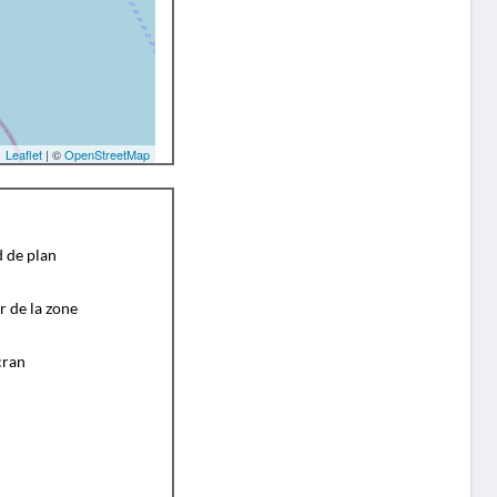
Leaflet
| ©
OpenStreetMap
d de plan
r de la zone
cran