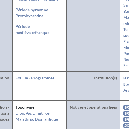
San
Période byzantine
-
Ba
Protobyzantine
Ma
rel
Période
Te
médiévale/franque
spe
Fig
Mo
Par
Rev
Sc
ration
Fouille
-
Programmée
Institution(s)
Η ε
Ετα
Arc
tion /
Toponyme
Notices et opérations liées
19
tions
Dion, Ag. Dimitrios,
19
iques
Malathria, Dion antique
19
20