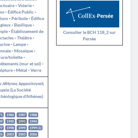
ctuaire
-
Voierie
-
ins
-
Édifice Public
-
ison
-
Péribole
-
Édifice
igieux
-
Basilique
-
mple
-
Établissement de
Consulter le BCH 118_2 sur
ctacles
-
Théâtre
-
Persée
urine
-
Lampe
-
nnaie
-
Mosaïque
-
ure/toilette
-
êtements (mur et sol)
-
ulpture
-
Métal
-
Verre
ν Αθήναις Αρχαιολογική
ιρεία (La Société
héologique d'Athènes)
71
1986
1987
1988
89
1990
1991
1994
97
1998
1999
1999 (1)
01
2003
2005
2006