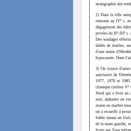
stratigraphie des remb
2) Dans la ville antiq
e
remonte au IV
s. av
dégagement des bâtim
e
e
privées du II
-III
s. 
Des sondages effectu
dallée de marbre, s
d'une statue d'Hérakl
hypocauste. Dans l'ai
3) On trouve d'autre
sanctuaire de Démète
1977, 1978 et 1985 d
e
classique (milieu V
s
Nord qui a livré un 
noir, alabastre en v
mains en marbre tenan
on a recueilli à pr
fidèle tenant un frui
de la main gauche, av
fruits par Zeus métam