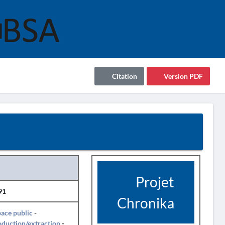
Citation
Version PDF
Projet
91
Chronika
ace public
-
duction/extraction
-