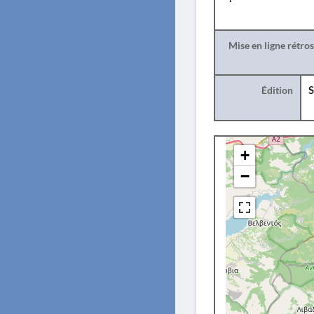
Mise en ligne rétro
Édition
S
+
−