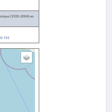
lénique (1920-2004) en
40-741