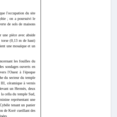
 que l'occupation du site
phie ; on a poursuivi le
verte de sols de maisons
ur une pièce avec abside
e torse (0,13 m de haut)
aient une mosaïque et un
cernant les fouilles du
des sondages ouverts en
vers l'Ouest à l'époque
che du secteur du temple
III, céramique à vernis
 devant un Hermès, deux
 la cella du temple Sud,
éminine représentant une
 Cybèle tenant un panier
on de Korè cueillant des
isées.