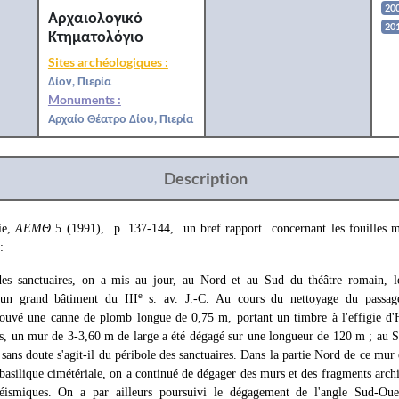
20
Αρχαιολογικό
20
Κτηματολόγιο
Sites archéologiques :
Δίον, Πιερία
Monuments :
Αρχαίο Θέατρο Δίου, Πιερία
Description
ie,
ΑΕΜΘ
5 (1991), p. 137-144, un bref rapport concernant les fouilles 
:
des sanctuaires, on a mis au jour, au Nord et au Sud du théâtre romain, le
e
t un grand bâtiment du III
s. av. J.-C. Au cours du nettoyage du passag
trouvé une canne de plomb longue de 0,75 m, portant un timbre à l'effigie d'H
os, un mur de 3-3,60 m de large a été dégagé sur une longueur de 120 m ; au S
 sans doute s'agit-il du péribole des sanctuaires. Dans la partie Nord de ce mur
basilique cimétériale, on a continué de dégager des murs et des fragments archi
séismiques. On a par ailleurs poursuivi le dégagement de l'angle Sud-Oues