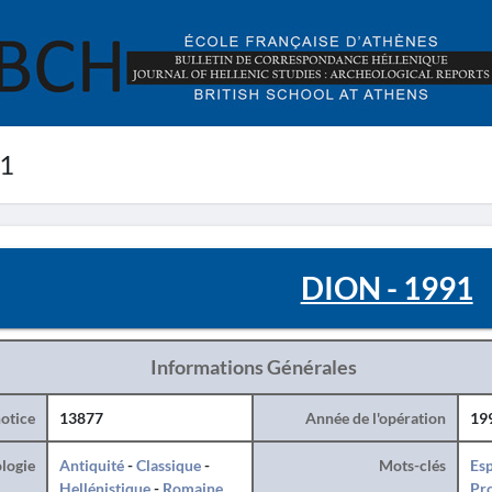
91
DION - 1991
Informations Générales
otice
13877
Année de l'opération
19
logie
Antiquité
-
Classique
-
Mots-clés
Esp
Hellénistique
-
Romaine
Pro