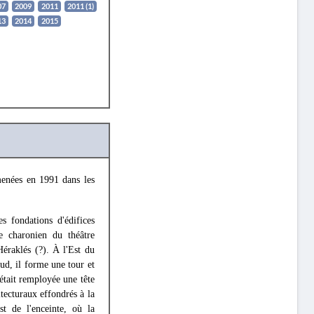
07
2009
2011
2011 (1)
13
2014
2015
menées en 1991 dans les
s fondations d'édifices
e charonien du théâtre
éraklés (?). À l'Est du
ud, il forme une tour et
 était remployée une tête
tecturaux effondrés à la
t de l'enceinte, où la