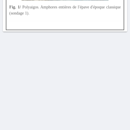
Fig. 1/
Polyaigos. Amphores entières de l'épave d'époque classique
(sondage 1).
AVERTISSEMENT
La Chronique des fouilles en ligne ne constitue en aucun cas une publication des
découvertes qui y sont signalées. L'EfA et la BSA ne peuvent délivrer de copie des