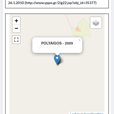
26.1.2010 (http://www.yppo.gr/2/g22.jsp?obj_id=35377)
+
−
×
POLYAIGOS - 2009
Leaflet
| ©
OpenStreetMap