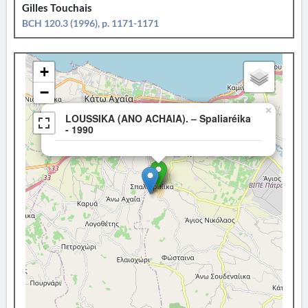
Gilles Touchais
BCH 120.3 (1996), p. 1171-1171
+
−
×
LOUSSIKA (ANO ACHAIA). – Spaliaréika
- 1990