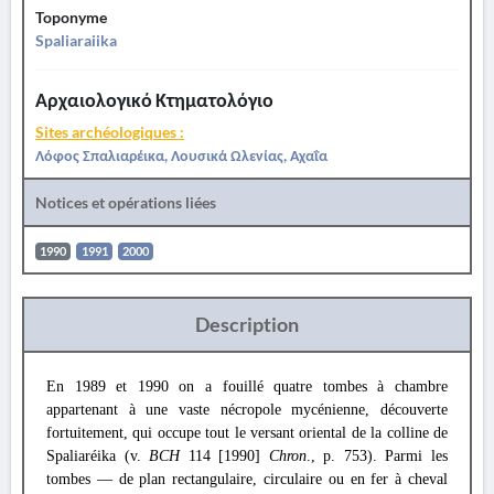
Toponyme
Spaliaraiika
Αρχαιολογικό Κτηματολόγιο
Sites archéologiques :
Λόφος Σπαλιαρέικα, Λουσικά Ωλενίας, Αχαΐα
Notices et opérations liées
1990
1991
2000
Description
En 1989 et 1990 on a fouillé quatre tombes à chambre
appartenant à une vaste nécropole mycénienne, découverte
fortuitement, qui occupe tout le versant oriental de la colline de
Spaliaréika (v.
BCH
114 [1990]
Chron
., p. 753). Parmi les
tombes — de plan rectangulaire, circulaire ou en fer à cheval