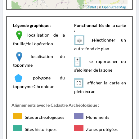
Leaflet
| ©
OpenStreetMap
Légende graphique :
Fonctionnalités de la carte
:
localisation de la
sélectionner un
fouille/de l'opération
autre fond de plan
localisation du
se rapprocher ou
toponyme
s'éloigner de la zone
polygone du
afficher la carte en
toponyme Chronique
plein écran
Alignements avec le Cadastre Archéologique :
Sites archéologiques
Monuments
Sites historiques
Zones protégées