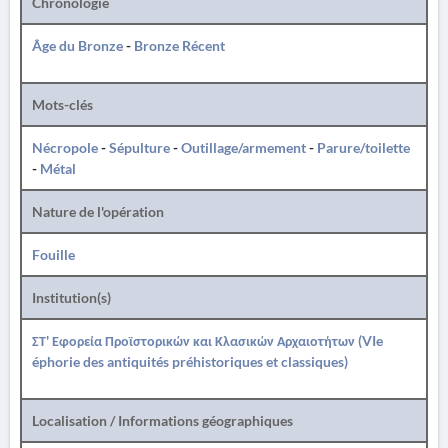
Chronologie
Âge du Bronze
-
Bronze Récent
Mots-clés
Nécropole
-
Sépulture
-
Outillage/armement
-
Parure/toilette
-
Métal
Nature de l'opération
Fouille
Institution(s)
ΣΤ' Εφορεία Προϊστορικών και Κλασικών Αρχαιοτήτων (VIe
éphorie des antiquités préhistoriques et classiques)
Localisation / Informations géographiques