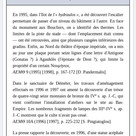
En 1995, dans l'îlot de l'«
hydraulos
», a été découvert l'escalier
permettant de passer d'un niveau du bâtiment à l'autre. En face
du monument aux Boucliers, on a identifié des thermes. Les
limites de la piste du stade — dont l'emplacement était connu
— ont été retrouvées, ainsi que plusieurs rangées inférieures des
gradins. Enfin, au Nord du théâtre d'époque impériale, on a mis
au jour une plaque portant seize lignes d'une lettre d'Antigone
(Gonatas ?) à Agasiklès (l'épistate de Dion ?), qui limite la
propriété d'un certain Νουμήνιος.
ΑΕΜΘ
9 (1995) [1998], p. 167-172 [D. Pandermalis].
Dans le sanctuaire de Déméter, les travaux d'aménagement
effectués en 1996 et 1997 ont amené la découverte d'un trésor
e
de quatre-vingt seize monnaies de bronze du IV
s. ap. J.-C, qui
vient confirmer l'installation d'ateliers sur le site au Bas-
e
e
Empire. Les nombreux fragments de lampes des IIΙ
-IV
s. ap.
J.-C montrent que le culte n'avait pas cessé.
ΑΕΜΘ
10Α (1996) [1997], p. 225-232 [S. Pingiatoglou].
La presse rapporte la découverte, en 1996, d'une statue acéphale