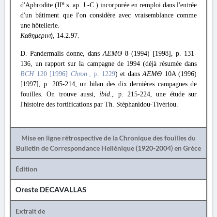
e
d'Aphrodite (II
s. ap. J.-C.) incorporée en remploi dans l'entrée
d'un bâtiment que l'on considère avec vraisemblance comme
une hôtellerie.
Καθημερινή
, 14.2.97.
D. Pandermalis donne, dans
ΑΕΜΘ
8 (1994) [1998], p. 131-
136, un rapport sur la campagne de 1994 (déjà résumée dans
BCH
120 [1996]
Chron
., p. 1229
) et dans
ΑΕΜΘ
10Α (1996)
[1997], p. 205-214, un bilan des dix dernières campagnes de
fouilles. On trouve aussi,
ibid
., p. 215-224, une étude sur
l'histoire des fortifications par Th. Stéphanidou-Tivériou.
Mise en ligne rétrospective de la Chronique des fouilles du
Bulletin de Correspondance Hellénique (1920-2004) en Grèce
Édition
Oreste DECAVALLAS
Extrait de