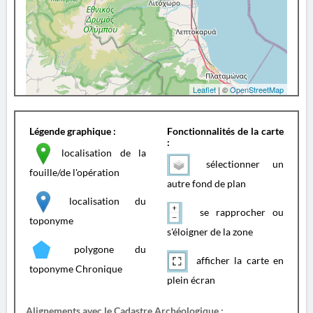
Leaflet
| ©
OpenStreetMap
Légende graphique :
Fonctionnalités de la carte
:
localisation de la
sélectionner un
fouille/de l'opération
autre fond de plan
localisation du
se rapprocher ou
toponyme
s'éloigner de la zone
polygone du
afficher la carte en
toponyme Chronique
plein écran
Alignements avec le Cadastre Archéologique :