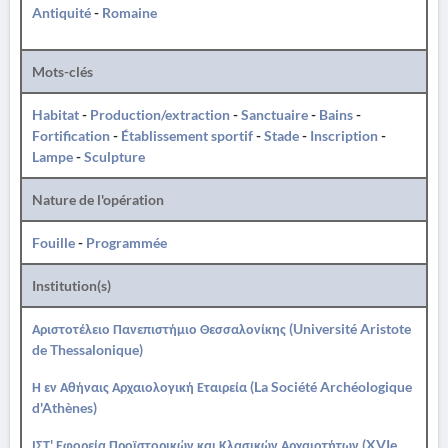
Antiquité
-
Romaine
Mots-clés
Habitat
-
Production/extraction
-
Sanctuaire
-
Bains
-
Fortification
-
Établissement sportif
-
Stade
-
Inscription
-
Lampe
-
Sculpture
Nature de l'opération
Fouille
-
Programmée
Institution(s)
Αριστοτέλειο Πανεπιστήμιο Θεσσαλονίκης (Université Aristote
de Thessalonique)
Η εν Αθήναις Αρχαιολογική Εταιρεία (La Société Archéologique
d'Athènes)
ΙΣΤ' Εφορεία Προϊστορικών και Κλασικών Αρχαιοτήτων (XVIe