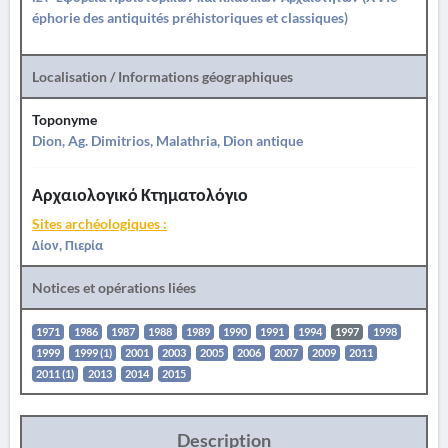
éphorie des antiquités préhistoriques et classiques)
Localisation / Informations géographiques
Toponyme
Dion, Ag. Dimitrios, Malathria, Dion antique
Αρχαιολογικό Κτηματολόγιο
Sites archéologiques :
Δίον, Πιερία
Notices et opérations liées
1971
1986
1987
1988
1989
1990
1991
1994
1997
1998
1999
1999 (1)
2001
2003
2005
2006
2007
2009
2011
2011 (1)
2013
2014
2015
Description