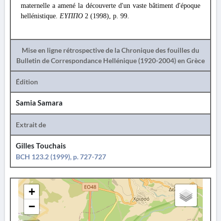
maternelle a amené la découverte d'un vaste bâtiment d'époque
hellénistique.
ΕΥΠΠΟ
2 (1998), p. 99.
Mise en ligne rétrospective de la Chronique des fouilles du
Bulletin de Correspondance Hellénique (1920-2004) en Grèce
Édition
Samia Samara
Extrait de
Gilles Touchais
BCH 123.2 (1999), p. 727-727
+
−