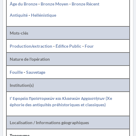
Âge du Bronze
-
Bronze Moyen
-
Bronze Récent
Antiquité
-
Hellénistique
Mots-clés
Production/extraction
-
Édifice Public
-
Four
Nature de l'opération
Fouille
-
Sauvetage
Institution(s)
Ι' Εφορεία Προϊστορικών και Κλασικών Αρχαιοτήτων (Xe
éphorie des antiquités préhistoriques et classiques)
Localisation / Informations géographiques
Toponyme