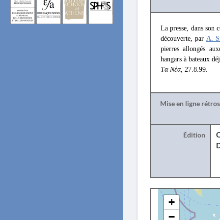
La presse, dans son 
découverte, par
A. S
pierres allongés aux
hangars à bateaux déj
Tα Νέα
, 27.8.99.
Mise en ligne rétro
Édition
O
+
−