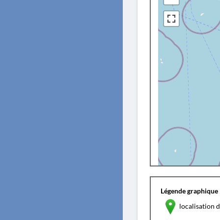
Légende graphique 
localisation d