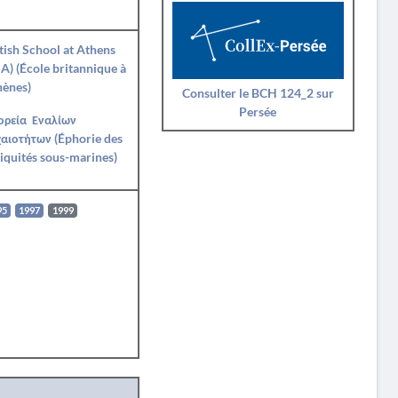
tish School at Athens
A) (École britannique à
hènes)
Consulter le BCH 124_2 sur
Persée
ορεία Εναλίων
αιοτήτων (Éphorie des
iquités sous-marines)
95
1997
1999