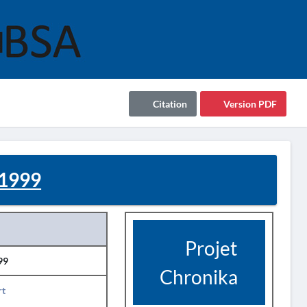
Citation
Version PDF
 1999
Projet
99
Chronika
rt