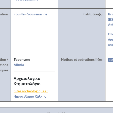
ration
Fouille
-
Sous-marine
Institution(s)
Bri
(BS
At
Εφ
Αρχ
ant
tion /
Toponyme
Notices et opérations liées
19
tions
Alimia
iques
Αρχαιολογικό
Κτηματολόγιο
Sites archéologiques :
Νήσος Αλιμιά Χάλκης