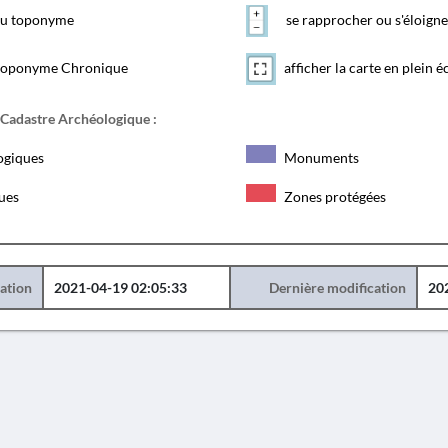
 du toponyme
se rapprocher ou s'éloigne
toponyme Chronique
afficher la carte en plein é
 Cadastre Archéologique :
ogiques
Monuments
ques
Zones protégées
éation
2021-04-19 02:05:33
Dernière modification
20