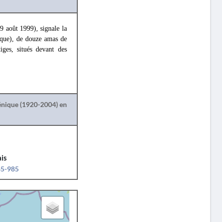
9 août 1999), signale la
que), de douze amas de
iges, situés devant des
lénique (1920-2004) en
is
85-985