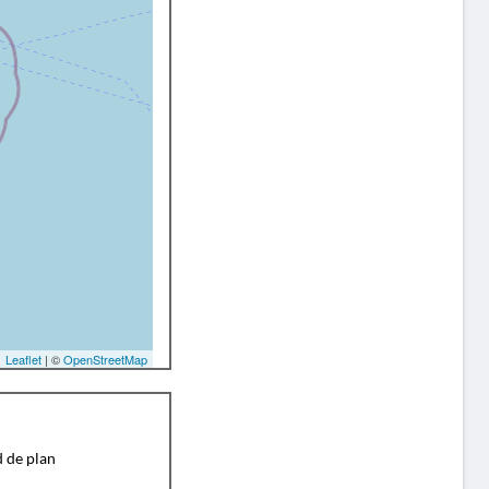
Leaflet
| ©
OpenStreetMap
d de plan