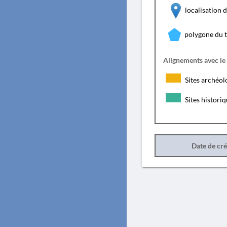
localisation
polygone du 
Alignements avec le
Sites archéol
Sites histori
Date de cr