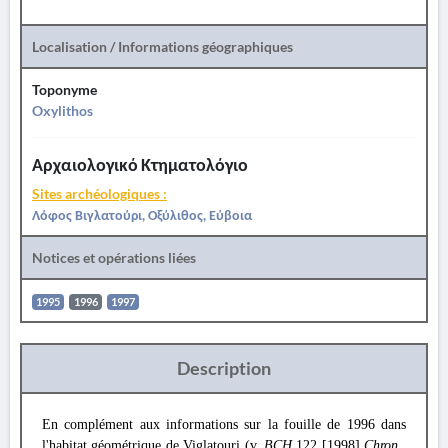
Localisation / Informations géographiques
Toponyme
Oxylithos
Αρχαιολογικό Κτηματολόγιο
Sites archéologiques :
Λόφος Βιγλατούρι, Οξύλιθος, Εύβοια
Notices et opérations liées
1995
1996
1997
Description
En complément aux informations sur la fouille de 1996 dans
l'habitat géométrique de Viglatouri (v.
BCH
122 [1998]
Chron
.,