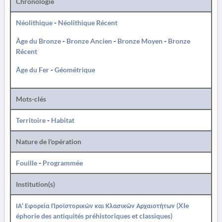
Chronologie
Néolithique
-
Néolithique Récent
Âge du Bronze
-
Bronze Ancien
-
Bronze Moyen
-
Bronze
Récent
Âge du Fer
-
Géométrique
Mots-clés
Territoire
-
Habitat
Nature de l'opération
Fouille
-
Programmée
Institution(s)
ΙΑ' Εφορεία Προϊστορικών και Κλασικών Αρχαιοτήτων (XIe
éphorie des antiquités préhistoriques et classiques)